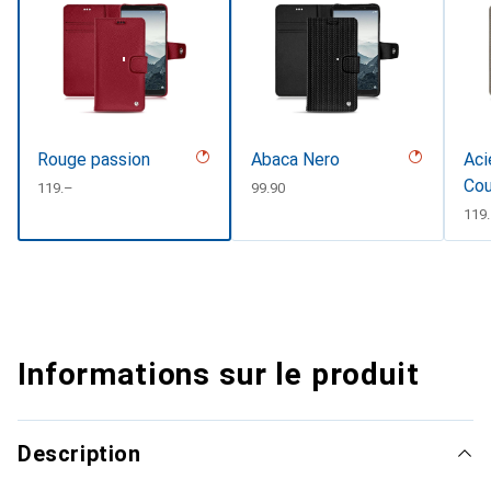
Rouge passion
Abaca Nero
Aci
Cou
CHF
119.–
CHF
99.90
CHF
119
Informations sur le produit
Description