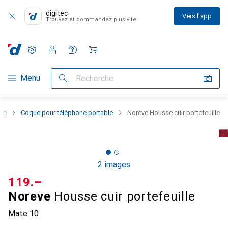
digitec
Vers l'app
Trouvez et commandez plus vite
Paramètres
Compte client
Listes de comparaison
Listes d'envies
Panier
Navigation par catégorie
Menu
Recherche
one
Coque pour téléphone portable
Noreve Housse cuir portefeuille
2 images
CHF
119.–
Noreve
Housse cuir portefeuille
Mate 10