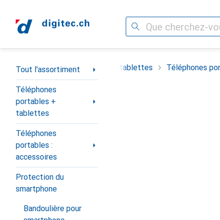
Recherche
Navigation par catégorie
timent
Téléphones portables + tablettes
Téléphones por
Tout l'assortiment
Téléphones
portables +
tablettes
Téléphones
portables :
accessoires
Protection du
smartphone
Bandoulière pour