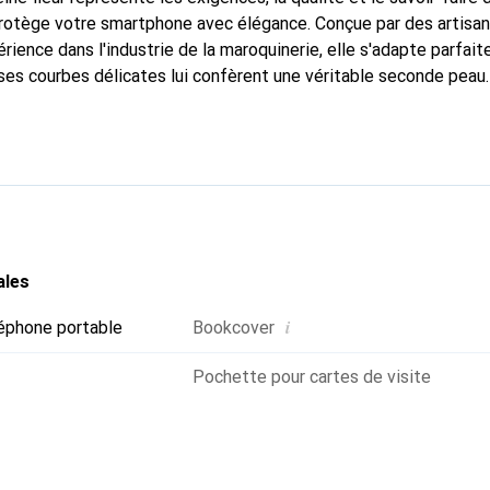
 protège votre smartphone avec élégance. Conçue par des artisa
rience dans l'industrie de la maroquinerie, elle s'adapte parfai
ses courbes délicates lui confèrent une véritable seconde peau.
dispensable pour votre smartphone. La marque Noreve est recon
ses produits de haute qualité et constitue un choix fiable pour 
ales
i
éphone portable
Bookcover
Pochette pour cartes de visite