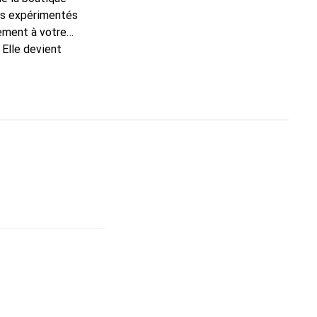
ns expérimentés
tement à votre
 Elle devient
nue
une clientèle