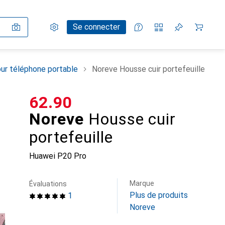
Paramètres
Compte client
Listes de comparaison
Listes d'envies
Panier
Se connecter
ur téléphone portable
Noreve Housse cuir portefeuille
CHF
62.90
Noreve
Housse cuir
portefeuille
Huawei P20 Pro
Marque
Évaluations
Plus de produits
1
Noreve