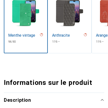
Menthe vintage
Anthracite
Arange
CHF
96.90
CHF
119.–
CHF
119.–
Informations sur le produit
Description