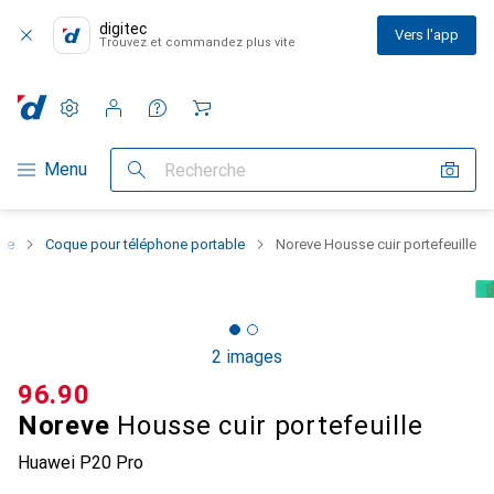
digitec
Vers l'app
Trouvez et commandez plus vite
Paramètres
Compte client
Listes de comparaison
Listes d'envies
Panier
Navigation par catégorie
Menu
Recherche
one
Coque pour téléphone portable
Noreve Housse cuir portefeuille
2 images
CHF
96.90
Noreve
Housse cuir portefeuille
Huawei P20 Pro