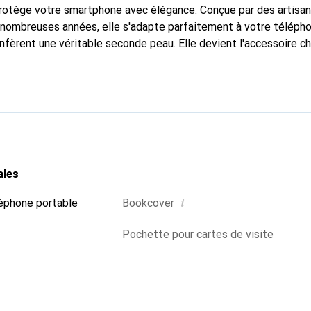
protège votre smartphone avec élégance. Conçue par des artisa
nombreuses années, elle s'adapte parfaitement à votre télépho
nfèrent une véritable seconde peau. Elle devient l'accessoire ch
Reconnaître internationalement pour ses produits de haute qual
 pour une clientèle exigeante.
ales
i
éphone portable
Bookcover
Pochette pour cartes de visite