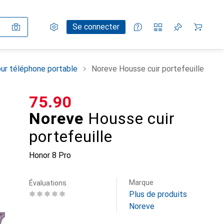
Paramètres
Compte client
Listes de comparaison
Listes d'envies
Panier
Se connecter
ur téléphone portable
Noreve Housse cuir portefeuille
CHF
75.90
Noreve
Housse cuir
portefeuille
Honor 8 Pro
Marque
Évaluations
Plus de produits
Noreve