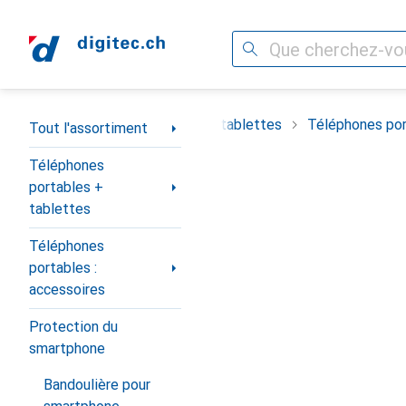
Recherche
Navigation par catégorie
timent
Téléphones portables + tablettes
Téléphones por
Tout l'assortiment
Téléphones
portables +
tablettes
Téléphones
portables :
accessoires
Protection du
smartphone
Bandoulière pour