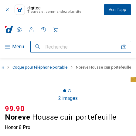
digitec
Vers l'app
Trouvez et commandez plus vite
Paramètres
Compte client
Listes de comparaison
Listes d'envies
Panier
Navigation par catégorie
Menu
Recherche
one
Coque pour téléphone portable
Noreve Housse cuir portefeuille
2 images
CHF
99.90
Noreve
Housse cuir portefeuille
Honor 8 Pro