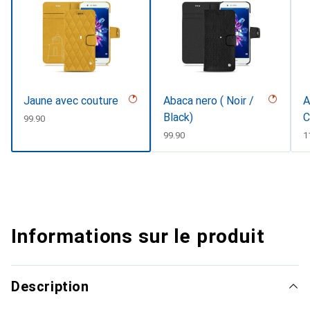
Jaune avec couture
Abaca nero ( Noir /
A
Black)
C
CHF
99.90
#
CHF
99.90
C
1
Informations sur le produit
Description