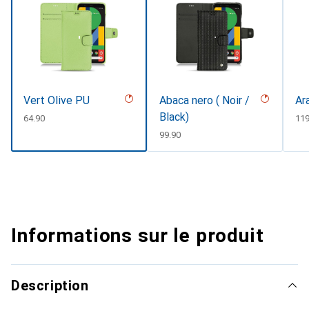
Vert Olive PU
Abaca nero ( Noir /
Ar
Black)
CHF
64.90
CH
11
CHF
99.90
Informations sur le produit
Description