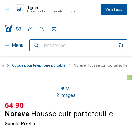
digitec
Vers l'app
Trouvez et commandez plus vite
Paramètres
Compte client
Listes de comparaison
Listes d'envies
Panier
Navigation par catégorie
Menu
Recherche
one
Coque pour téléphone portable
Noreve Housse cuir portefeuille
2 images
CHF
64.90
Noreve
Housse cuir portefeuille
Google Pixel 5