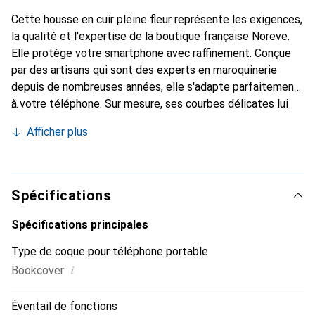
Cette housse en cuir pleine fleur représente les exigences,
la qualité et l'expertise de la boutique française Noreve.
Elle protège votre smartphone avec raffinement. Conçue
par des artisans qui sont des experts en maroquinerie
depuis de nombreuses années, elle s'adapte parfaitement
à votre téléphone. Sur mesure, ses courbes délicates lui
confèrent une véritable seconde peau. Elle devient
Afficher plus
l'accessoire chic et indispensable pour votre smartphone.
Reconnaître internationalement pour ses produits de
haute qualité, la marque Noreve est un choix sûr pour une
clientèle exigeante.
Spécifications
Spécifications principales
Type de coque pour téléphone portable
i
Bookcover
Éventail de fonctions