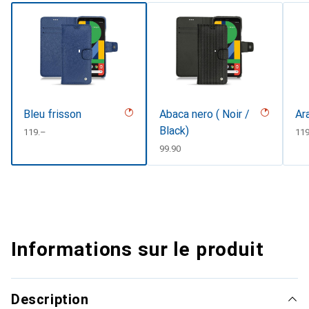
Bleu frisson
Abaca nero ( Noir /
Ar
Black)
CHF
119.–
CH
11
CHF
99.90
Informations sur le produit
Description