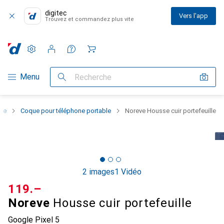
digitec
Vers l'app
Trouvez et commandez plus vite
Paramètres
Compte client
Listes de comparaison
Listes d'envies
Panier
Navigation par catégorie
Menu
Recherche
one
Coque pour téléphone portable
Noreve Housse cuir portefeuille
2 images
1 Vidéo
CHF
119.–
Noreve
Housse cuir portefeuille
Google Pixel 5