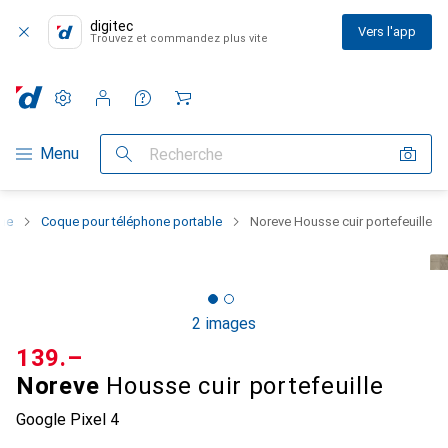
digitec
Vers l'app
Trouvez et commandez plus vite
Paramètres
Compte client
Listes de comparaison
Listes d'envies
Panier
Navigation par catégorie
Menu
Recherche
one
Coque pour téléphone portable
Noreve Housse cuir portefeuille
2 images
CHF
139.–
Noreve
Housse cuir portefeuille
Google Pixel 4