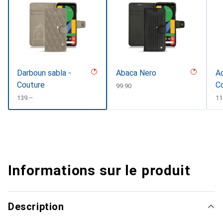
Darboun sabla -
Abaca Nero
Ac
Couture
Co
CHF
99.90
#
CHF
139.–
C
11
Informations sur le produit
Description