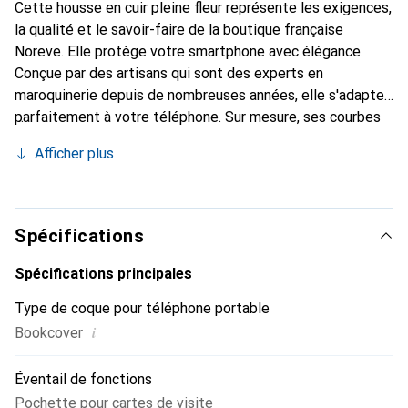
Cette housse en cuir pleine fleur représente les exigences,
la qualité et le savoir-faire de la boutique française
Noreve. Elle protège votre smartphone avec élégance.
Conçue par des artisans qui sont des experts en
maroquinerie depuis de nombreuses années, elle s'adapte
parfaitement à votre téléphone. Sur mesure, ses courbes
délicates lui confèrent une véritable seconde peau. Elle
Afficher plus
devient l'accessoire chic et indispensable pour votre
smartphone. Reconnaître internationalement pour ses
produits de haute qualité, la marque Noreve est un choix
sûr pour une clientèle exigeante.
Spécifications
Spécifications principales
Type de coque pour téléphone portable
i
Bookcover
Éventail de fonctions
Pochette pour cartes de visite