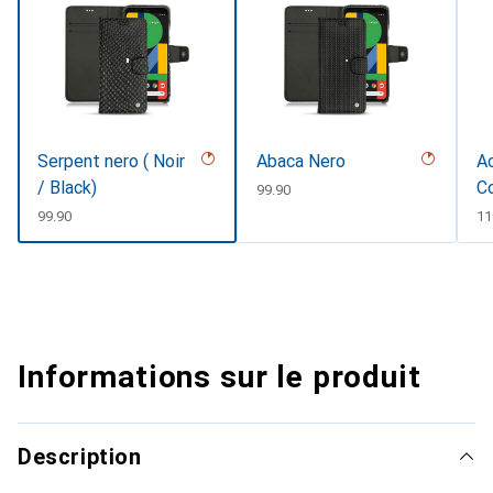
Serpent nero ( Noir
Abaca Nero
Ac
/ Black)
Co
CHF
99.90
#
CHF
99.90
C
11
Informations sur le produit
Description