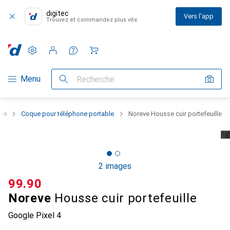
digitec
Vers l'app
Trouvez et commandez plus vite
Paramètres
Compte client
Listes de comparaison
Listes d'envies
Panier
Navigation par catégorie
Menu
Recherche
one
Coque pour téléphone portable
Noreve Housse cuir portefeuille
2 images
CHF
99.90
Noreve
Housse cuir portefeuille
Google Pixel 4