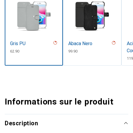
Gris PU
Abaca Nero
Aci
Co
CHF
62.90
CHF
99.90
CH
119
Informations sur le produit
Description