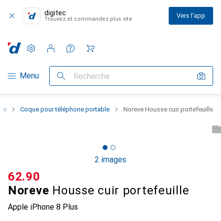
digitec
Vers l'app
Trouvez et commandez plus vite
Paramètres
Compte client
Listes de comparaison
Listes d'envies
Panier
Navigation par catégorie
Menu
Recherche
one
Coque pour téléphone portable
Noreve Housse cuir portefeuille
2 images
CHF
62.90
Noreve
Housse cuir portefeuille
Apple iPhone 8 Plus