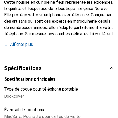
Cette housse en cuir pleine fleur représente les exigences,
la qualité et l'expertise de la boutique française Noreve.
Elle protège votre smartphone avec élégance. Conçue par
des artisans qui sont des experts en maroquinerie depuis
de nombreuses années, elle s'adapte parfaitement à votre
téléphone. Sur mesure, ses courbes délicates lui confèrent
une véritable seconde peau. Elle devient l'accessoire chic
Afficher plus
et indispensable pour votre smartphone. La marque
Noreve est reconnue internationalement pour ses produits
de haute qualité et constitue un choix sûr pour une
clientèle exigeante.
Spécifications
Spécifications principales
Type de coque pour téléphone portable
i
Bookcover
Éventail de fonctions
MagSafe
,
Pochette pour cartes de visite