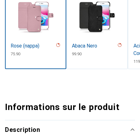
Rose (nappa)
Abaca Nero
Aci
Co
CHF
75.90
CHF
99.90
CH
119
Informations sur le produit
Description