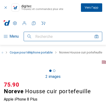
digitec
Vers l'app
Trouvez et commandez plus vite
Paramètres
Compte client
Listes de comparaison
Listes d'envies
Panier
Navigation par catégorie
Menu
Recherche
one
Coque pour téléphone portable
Noreve Housse cuir portefeuille
2 images
CHF
75.90
Noreve
Housse cuir portefeuille
Apple iPhone 8 Plus