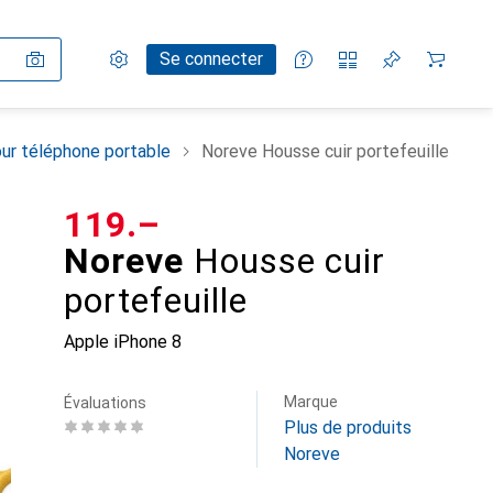
Paramètres
Compte client
Listes de comparaison
Listes d'envies
Panier
Se connecter
ur téléphone portable
Noreve Housse cuir portefeuille
CHF
119.–
Noreve
Housse cuir
portefeuille
Apple iPhone 8
Marque
Évaluations
Plus de produits
Noreve