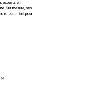
ns experts en
ne. Sur mesure, ses
ic et essentiel pour
 la marque Noreve est
ite