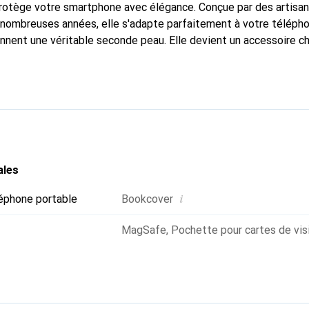
protège votre smartphone avec élégance. Conçue par des artisa
nombreuses années, elle s'adapte parfaitement à votre télépho
onnent une véritable seconde peau. Elle devient un accessoire ch
naissante à l'international pour ses produits de haute qualité,
ientèle exigeante.
ales
i
éphone portable
Bookcover
MagSafe
,
Pochette pour cartes de vis