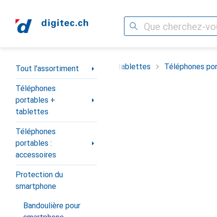
Recherche
Navigation par catégorie
timent
Téléphones portables + tablettes
Téléphones por
Tout l'assortiment
Téléphones
portables +
tablettes
Téléphones
portables :
accessoires
Protection du
smartphone
Bandoulière pour