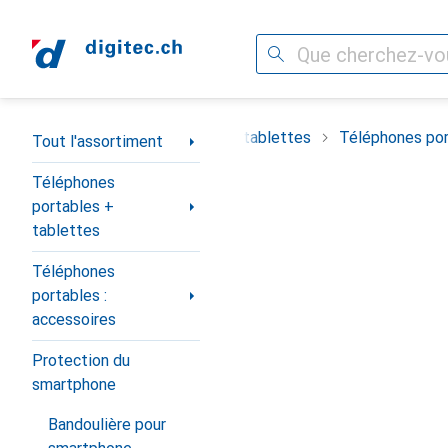
Recherche
Navigation par catégorie
timent
Téléphones portables + tablettes
Téléphones por
Tout l'assortiment
Téléphones
portables +
tablettes
Téléphones
portables :
accessoires
Protection du
smartphone
Bandoulière pour