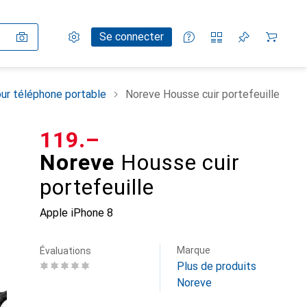
Paramètres
Compte client
Listes de comparaison
Listes d'envies
Panier
Se connecter
ur téléphone portable
Noreve Housse cuir portefeuille
CHF
119.–
Noreve
Housse cuir
portefeuille
Apple iPhone 8
Marque
Évaluations
Plus de produits
Noreve