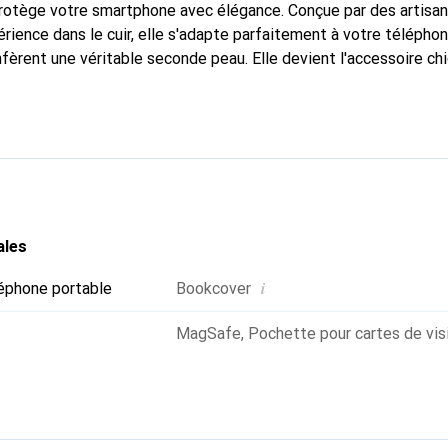
 protège votre smartphone avec élégance. Conçue par des artisa
rience dans le cuir, elle s'adapte parfaitement à votre téléphon
nfèrent une véritable seconde peau. Elle devient l'accessoire ch
Reconnaître internationalement pour ses produits de haute qual
le pour une clientèle exigeante.
ales
i
éphone portable
Bookcover
MagSafe
,
Pochette pour cartes de vis