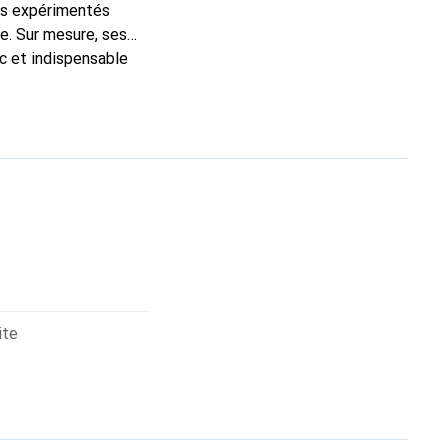
ns expérimentés
e. Sur mesure, ses
ic et indispensable
ité, la marque
ite