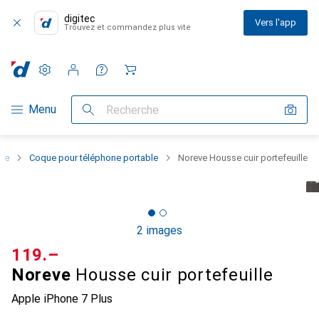
digitec
Vers l'app
Trouvez et commandez plus vite
Paramètres
Compte client
Listes de comparaison
Listes d'envies
Panier
Navigation par catégorie
Menu
Recherche
one
Coque pour téléphone portable
Noreve Housse cuir portefeuille
2 images
CHF
119.–
Noreve
Housse cuir portefeuille
Apple iPhone 7 Plus