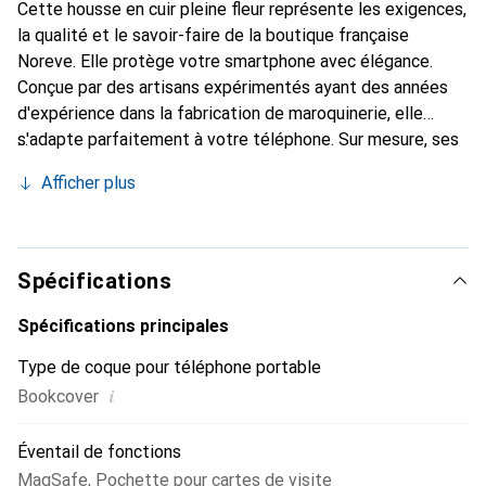
Cette housse en cuir pleine fleur représente les exigences,
la qualité et le savoir-faire de la boutique française
Noreve. Elle protège votre smartphone avec élégance.
Conçue par des artisans expérimentés ayant des années
d'expérience dans la fabrication de maroquinerie, elle
s'adapte parfaitement à votre téléphone. Sur mesure, ses
courbes raffinées lui donnent une véritable seconde peau.
Afficher plus
Elle devient l'accessoire chic et indispensable pour votre
smartphone. La marque Noreve est reconnue
internationalement pour ses produits de haute qualité et
est un choix fiable pour une clientèle exigeante.
Spécifications
Spécifications principales
Type de coque pour téléphone portable
i
Bookcover
Éventail de fonctions
MagSafe
,
Pochette pour cartes de visite