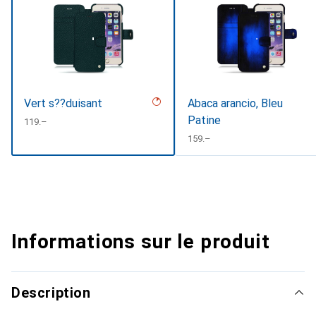
Vert s??duisant
Abaca arancio, Bleu
Patine
CHF
119.–
CHF
159.–
Informations sur le produit
Description