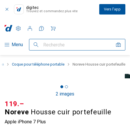
digitec
Vers l'app
Trouvez et commandez plus vite
Paramètres
Compte client
Listes de comparaison
Listes d'envies
Panier
Navigation par catégorie
Menu
Recherche
one
Coque pour téléphone portable
Noreve Housse cuir portefeuille
2 images
CHF
119.–
Noreve
Housse cuir portefeuille
Apple iPhone 7 Plus