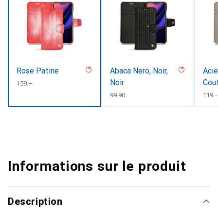
Rose Patine
Abaca Nero, Noir,
Acie
Noir
Cou
CHF
159.–
CHF
99.90
CHF
119.
Informations sur le produit
Description