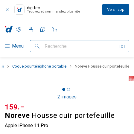
digitec
Vers l'app
Trouvez et commandez plus vite
Paramètres
Compte client
Listes de comparaison
Listes d'envies
Panier
Navigation par catégorie
Menu
Recherche
one
Coque pour téléphone portable
Noreve Housse cuir portefeuille
2 images
CHF
159.–
Noreve
Housse cuir portefeuille
Apple iPhone 11 Pro