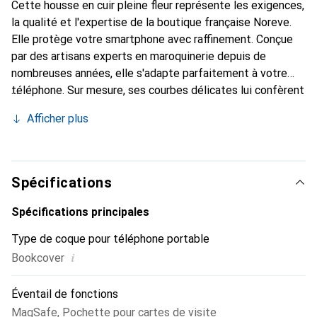
Cette housse en cuir pleine fleur représente les exigences,
la qualité et l'expertise de la boutique française Noreve.
Elle protège votre smartphone avec raffinement. Conçue
par des artisans experts en maroquinerie depuis de
nombreuses années, elle s'adapte parfaitement à votre
téléphone. Sur mesure, ses courbes délicates lui confèrent
une véritable seconde peau. Elle devient un accessoire
Afficher plus
chic et essentiel pour votre smartphone. Reconnaissance
internationale pour ses produits de haute qualité, la
marque Noreve est un choix sûr pour une clientèle
exigeante.
Spécifications
Spécifications principales
Type de coque pour téléphone portable
i
Bookcover
Éventail de fonctions
MagSafe
,
Pochette pour cartes de visite