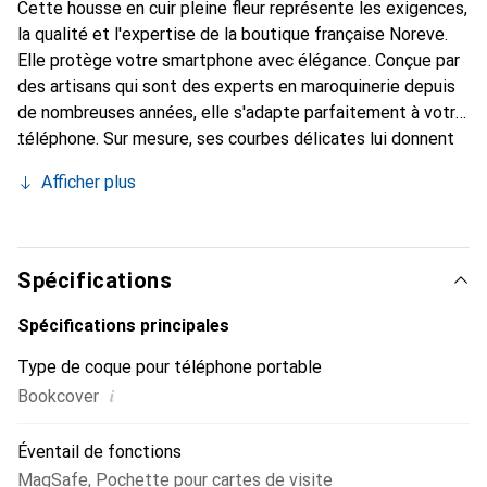
Cette housse en cuir pleine fleur représente les exigences,
la qualité et l'expertise de la boutique française Noreve.
Elle protège votre smartphone avec élégance. Conçue par
des artisans qui sont des experts en maroquinerie depuis
de nombreuses années, elle s'adapte parfaitement à votre
téléphone. Sur mesure, ses courbes délicates lui donnent
une véritable seconde peau. Elle devient un accessoire
Afficher plus
chic et indispensable pour votre smartphone. Reconnaître
internationalement pour ses produits de haute qualité, la
marque Noreve est un choix sûr pour une clientèle
exigeante.
Spécifications
Spécifications principales
Type de coque pour téléphone portable
i
Bookcover
Éventail de fonctions
MagSafe
,
Pochette pour cartes de visite