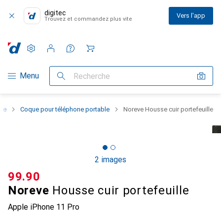
digitec
Vers l'app
Trouvez et commandez plus vite
Paramètres
Compte client
Listes de comparaison
Listes d'envies
Panier
Navigation par catégorie
Menu
Recherche
one
Coque pour téléphone portable
Noreve Housse cuir portefeuille
2 images
CHF
99.90
Noreve
Housse cuir portefeuille
Apple iPhone 11 Pro