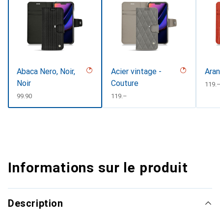
Abaca Nero, Noir,
Acier vintage -
Aran
Noir
Couture
CHF
119.
CHF
99.90
CHF
119.–
Informations sur le produit
Description