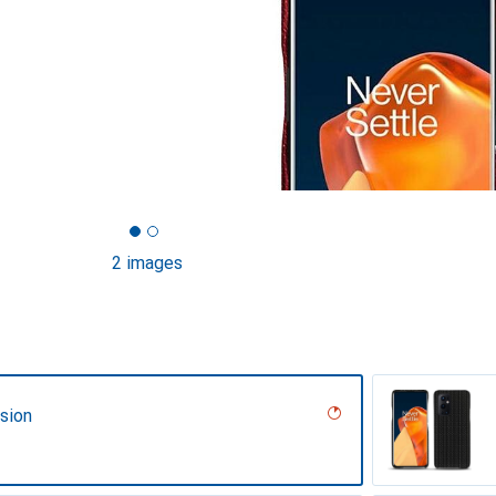
2 images
sion