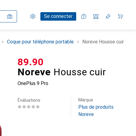
Paramètres
Compte client
Listes de comparaison
Listes d'envies
Panier
Se connecter
Coque pour téléphone portable
Noreve Housse cuir
CHF
89.90
Noreve
Housse cuir
OnePlus 9 Pro
Marque
Évaluations
Plus de produits
Noreve