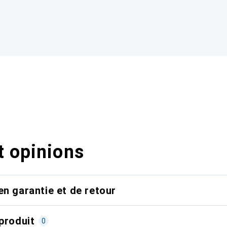
t opinions
en garantie et de retour
produit
0