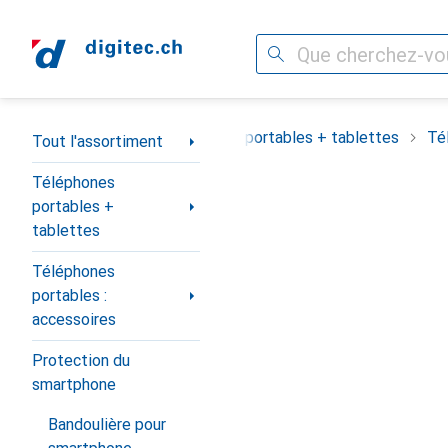
Recherche
Navigation par catégorie
Tout l'assortiment
Téléphones portables + tablettes
Té
Tout l'assortiment
Téléphones
portables +
tablettes
Téléphones
portables :
accessoires
Protection du
smartphone
Bandoulière pour