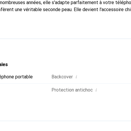
nombreuses années, elle s'adapte parfaitement à votre télépho
nfèrent une véritable seconde peau. Elle devient l'accessoire ch
Reconnaître internationalement pour ses produits de haute qual
 pour une clientèle exigeante.
ales
i
éphone portable
Backcover
i
Protection antichoc