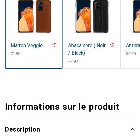
Marron Veggie
Abaca nero ( Noir
Anthra
/ Black)
CHF
71.90
CHF
55.90
CHF
77.90
Informations sur le produit
Description