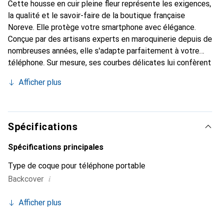
Cette housse en cuir pleine fleur représente les exigences,
la qualité et le savoir-faire de la boutique française
Noreve. Elle protège votre smartphone avec élégance.
Conçue par des artisans experts en maroquinerie depuis de
nombreuses années, elle s'adapte parfaitement à votre
téléphone. Sur mesure, ses courbes délicates lui confèrent
une véritable seconde peau. Elle devient l'accessoire chic
Afficher plus
et indispensable pour votre smartphone. Reconnaît
internationalement pour ses produits de haute qualité, la
marque Noreve est un choix sûr pour une clientèle
exigeante.
Spécifications
Spécifications principales
Type de coque pour téléphone portable
i
Backcover
Afficher plus