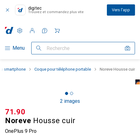
digitec
Vers l'app
Trouvez et commandez plus vite
Paramètres
Compte client
Listes de comparaison
Listes d'envies
Panier
Navigation par catégorie
Menu
Recherche
 du smartphone
Coque pour téléphone portable
Noreve Housse cuir
2 images
CHF
71.90
Noreve
Housse cuir
OnePlus 9 Pro