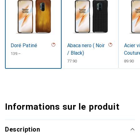
Doré Patiné
Abaca nero ( Noir
Acier v
/ Black)
Coutur
CHF
139.–
CHF
77.90
CHF
89.90
Informations sur le produit
Description