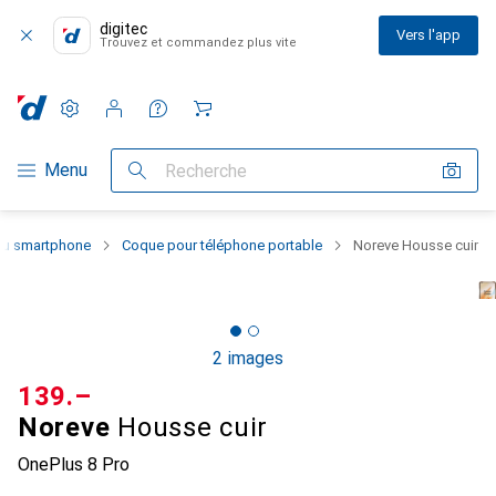
digitec
Vers l'app
Trouvez et commandez plus vite
Paramètres
Compte client
Listes de comparaison
Listes d'envies
Panier
Navigation par catégorie
Menu
Recherche
 du smartphone
Coque pour téléphone portable
Noreve Housse cuir
2 images
CHF
139.–
Noreve
Housse cuir
OnePlus 8 Pro