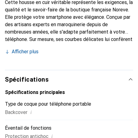
Cette housse en cuir véritable représente les exigences, la
qualité et le savoir-faire de la boutique française Noreve.
Elle protège votre smartphone avec élégance. Conçue par
des artisans experts en maroquinerie depuis de
nombreuses années, elle s'adapte parfaitement à votre
téléphone. Sur mesure, ses courbes délicates lui confèrent
une véritable seconde peau. Elle devient l'accessoire chic
Afficher plus
et indispensable pour votre smartphone. Reconnaître
internationalement pour ses produits de haute qualité, la
marque Noreve est un choix sûr pour une clientèle
exigeante.
Spécifications
Spécifications principales
Type de coque pour téléphone portable
i
Backcover
Éventail de fonctions
i
Protection antichoc