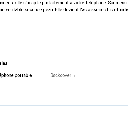
nnées, elle s'adapte parfaitement à votre téléphone. Sur mesur
une véritable seconde peau. Elle devient l'accessoire chic et ind
ble à l'international pour ses produits de haute qualité, la ma
tèle exigeante.
ales
i
éphone portable
Backcover