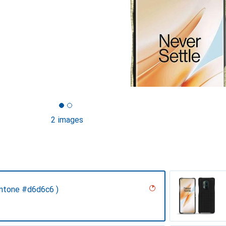
2 images
antone #d6d6c6 )