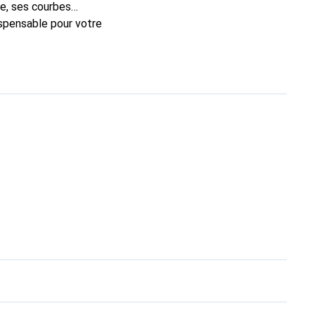
e, ses courbes
ispensable pour votre
rque Noreve est un