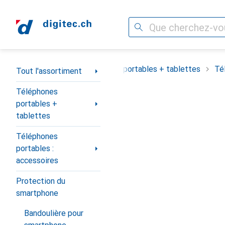
Recherche
Navigation par catégorie
Tout l'assortiment
Téléphones portables + tablettes
Té
Tout l'assortiment
Téléphones
portables +
tablettes
Téléphones
portables :
accessoires
Protection du
smartphone
Bandoulière pour