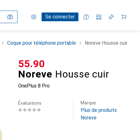
Paramètres
Compte client
Listes de comparaison
Listes d'envies
Panier
Se connecter
Coque pour téléphone portable
Noreve Housse cuir
CHF
55.90
Noreve
Housse cuir
OnePlus 8 Pro
Marque
Évaluations
Plus de produits
Noreve