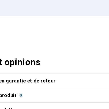
t opinions
en garantie et de retour
produit
0