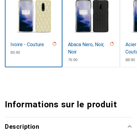
Ivoire - Couture
Abaca Nero, Noir,
Acier
Noir
Cout
CHF
85.90
CHF
76.90
CHF
88.90
Informations sur le produit
Description