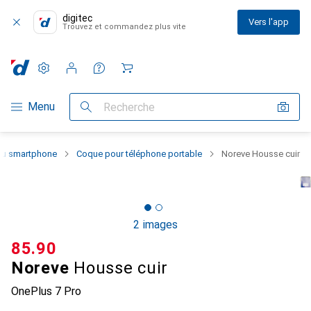
digitec
Vers l'app
Trouvez et commandez plus vite
Paramètres
Compte client
Listes de comparaison
Listes d'envies
Panier
Navigation par catégorie
Menu
Recherche
 du smartphone
Coque pour téléphone portable
Noreve Housse cuir
2 images
CHF
85.90
Noreve
Housse cuir
OnePlus 7 Pro