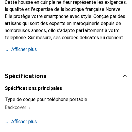
Cette housse en cuir pleine fleur représente les exigences,
la qualité et l'expertise de la boutique française Noreve.
Elle protège votre smartphone avec style. Conçue par des
artisans qui sont des experts en maroquinerie depuis de
nombreuses années, elle s'adapte parfaitement à votre
téléphone. Sur mesure, ses courbes délicates lui donnent
une véritable seconde peau. Elle devient l'accessoire chic
Afficher plus
et indispensable pour votre smartphone. La marque
Noreve est reconnue internationalement pour ses produits
de haute qualité et constitue un choix sûr pour une
clientèle exigeante.
Spécifications
Spécifications principales
Type de coque pour téléphone portable
i
Backcover
Afficher plus