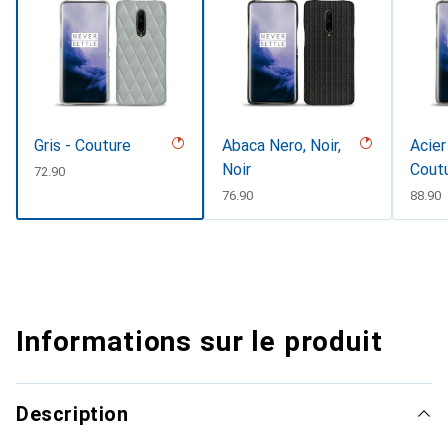
Gris - Couture
Abaca Nero, Noir,
Acier
Noir
Cout
CHF
72.90
CHF
76.90
CHF
88.90
Informations sur le produit
Description