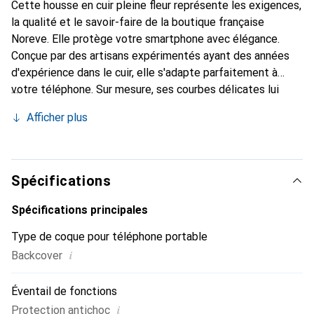
Cette housse en cuir pleine fleur représente les exigences,
la qualité et le savoir-faire de la boutique française
Noreve. Elle protège votre smartphone avec élégance.
Conçue par des artisans expérimentés ayant des années
d'expérience dans le cuir, elle s'adapte parfaitement à
votre téléphone. Sur mesure, ses courbes délicates lui
donnent une véritable seconde peau. Elle devient
Afficher plus
l'accessoire chic et indispensable pour votre smartphone.
Reconnaître internationalement pour ses produits de
haute qualité, la marque Noreve est un choix fiable pour
une clientèle exigeante.
Spécifications
Spécifications principales
Type de coque pour téléphone portable
i
Backcover
Éventail de fonctions
i
Protection antichoc