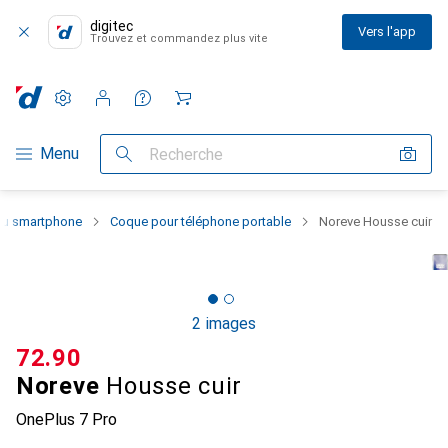
digitec
Vers l'app
Trouvez et commandez plus vite
Paramètres
Compte client
Listes de comparaison
Listes d'envies
Panier
Navigation par catégorie
Menu
Recherche
 du smartphone
Coque pour téléphone portable
Noreve Housse cuir
2 images
CHF
72.90
Noreve
Housse cuir
OnePlus 7 Pro