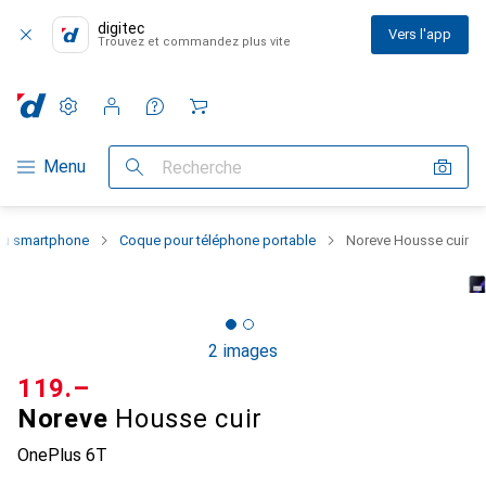
digitec
Vers l'app
Trouvez et commandez plus vite
Paramètres
Compte client
Listes de comparaison
Listes d'envies
Panier
Navigation par catégorie
Menu
Recherche
 du smartphone
Coque pour téléphone portable
Noreve Housse cuir
2 images
CHF
119.–
Noreve
Housse cuir
OnePlus 6T