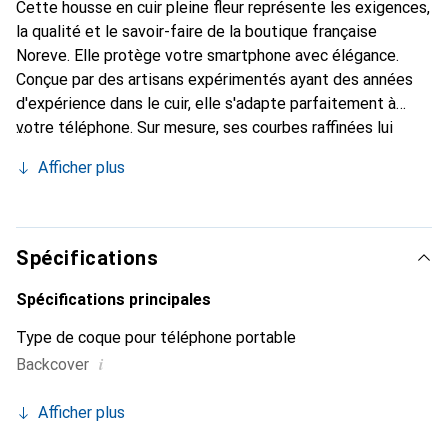
Cette housse en cuir pleine fleur représente les exigences,
la qualité et le savoir-faire de la boutique française
Noreve. Elle protège votre smartphone avec élégance.
Conçue par des artisans expérimentés ayant des années
d'expérience dans le cuir, elle s'adapte parfaitement à
votre téléphone. Sur mesure, ses courbes raffinées lui
confèrent une véritable seconde peau. Elle devient
Afficher plus
l'accessoire chic et indispensable pour votre smartphone.
Reconnaître internationalement pour ses produits de
haute qualité, la marque Noreve est un choix fiable pour
une clientèle exigeante.
Spécifications
Spécifications principales
Type de coque pour téléphone portable
i
Backcover
Afficher plus