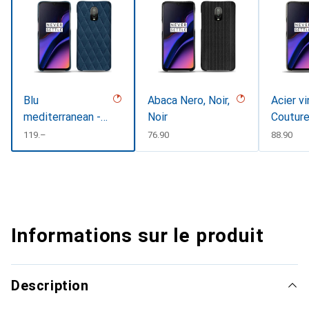
Blu
Abaca Nero, Noir,
Acier v
mediterranean -
Noir
Coutur
Couture
CHF
119.–
CHF
76.90
CHF
88.90
Informations sur le produit
Description