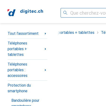
Recherche
Navigation par catégorie
Tout l'assortiment
Téléphones portables + tablettes
Té
Tout l'assortiment
Téléphones
portables +
tablettes
Téléphones
portables :
accessoires
Protection du
smartphone
Bandoulière pour