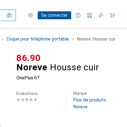
Paramètres
Compte client
Listes de comparaison
Listes d'envies
Panier
Se connecter
Coque pour téléphone portable
Noreve Housse cuir
CHF
86.90
Noreve
Housse cuir
OnePlus 6T
Marque
Évaluations
Plus de produits
Noreve