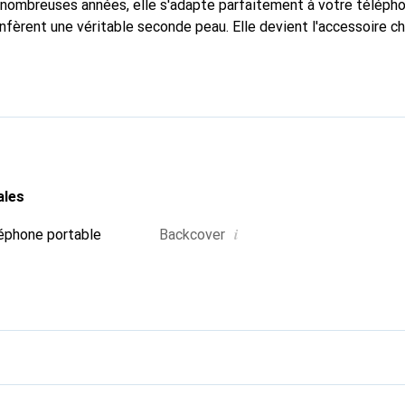
nombreuses années, elle s'adapte parfaitement à votre télépho
nfèrent une véritable seconde peau. Elle devient l'accessoire ch
connaître internationalement pour ses produits de haute quali
e clientèle exigeante.
ales
i
éphone portable
Backcover