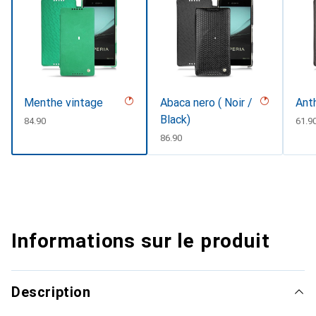
Menthe vintage
Abaca nero ( Noir /
Ant
Black)
CHF
84.90
CHF
61.9
CHF
86.90
Informations sur le produit
Description