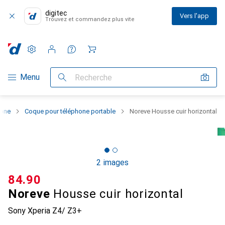
digitec
Vers l'app
Trouvez et commandez plus vite
Paramètres
Compte client
Listes de comparaison
Listes d'envies
Panier
Navigation par catégorie
Menu
Recherche
hone
Coque pour téléphone portable
Noreve Housse cuir horizontal
2 images
CHF
84.90
Noreve
Housse cuir horizontal
Sony Xperia Z4/ Z3+