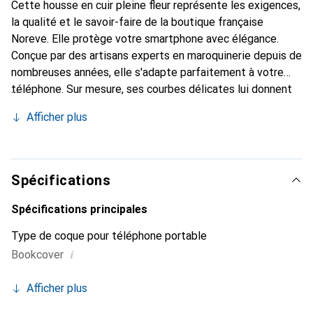
Cette housse en cuir pleine fleur représente les exigences,
la qualité et le savoir-faire de la boutique française
Noreve. Elle protège votre smartphone avec élégance.
Conçue par des artisans experts en maroquinerie depuis de
nombreuses années, elle s'adapte parfaitement à votre
téléphone. Sur mesure, ses courbes délicates lui donnent
une véritable seconde peau. Elle devient l'accessoire chic
Afficher plus
et indispensable de votre smartphone. Reconnaissance
internationale pour ses produits de haute qualité, la
marque Noreve est un choix sûr pour une clientèle
exigeante.
Spécifications
Spécifications principales
Type de coque pour téléphone portable
i
Bookcover
Afficher plus