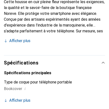
Cette housse en cuir pleine fleur représente les exigences,
la qualité et le savoir-faire de la boutique française
Noreve. Elle protège votre smartphone avec élégance.
Conçue par des artisans expérimentés ayant des années
d'expérience dans l'industrie de la maroquinerie, elle
s'adapte parfaitement à votre téléphone. Sur mesure, ses
courbes raffinées lui confèrent une véritable seconde peau.
Afficher plus
Elle devient un accessoire chic et indispensable pour votre
smartphone. La marque Noreve est reconnue
internationalement pour ses produits de haute qualité et
constitue un choix fiable pour une clientèle exigeante.
Spécifications
Spécifications principales
Type de coque pour téléphone portable
i
Bookcover
Afficher plus