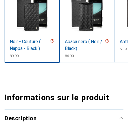
Noir - Couture (
Abaca nero ( Noir /
Ant
Nappa - Black )
Black)
CHF
61.9
CHF
89.90
CHF
86.90
Informations sur le produit
Description