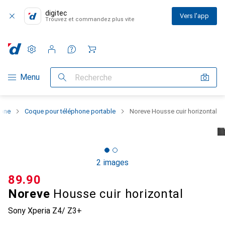
digitec
Vers l'app
Trouvez et commandez plus vite
Paramètres
Compte client
Listes de comparaison
Listes d'envies
Panier
Navigation par catégorie
Menu
Recherche
hone
Coque pour téléphone portable
Noreve Housse cuir horizontal
2 images
CHF
89.90
Noreve
Housse cuir horizontal
Sony Xperia Z4/ Z3+