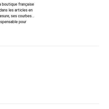
la boutique française
ans les articles en
esure, ses courbes
dispensable pour
 la marque Noreve est