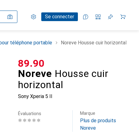
Paramètres
Compte client
Listes de comparaison
Listes d'envies
Panier
Se connecter
pour téléphone portable
Noreve Housse cuir horizontal
CHF
89.90
Noreve
Housse cuir
horizontal
Sony Xperia 5 II
Marque
Évaluations
Plus de produits
Noreve