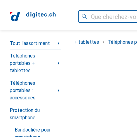
Recherche
Navigation par catégorie
ortiment
Téléphones portables + tablettes
Téléphones po
Tout l'assortiment
Téléphones
portables +
tablettes
Téléphones
portables :
accessoires
Protection du
smartphone
Bandoulière pour