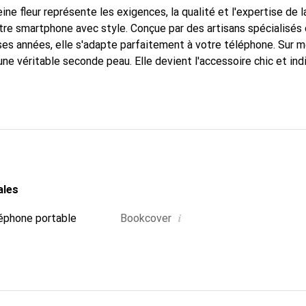
ine fleur représente les exigences, la qualité et l'expertise de 
tre smartphone avec style. Conçue par des artisans spécialisés d
es années, elle s'adapte parfaitement à votre téléphone. Sur m
une véritable seconde peau. Elle devient l'accessoire chic et in
naître internationalement pour ses produits de haute qualité,
ientèle exigeante.
ales
i
éphone portable
Bookcover