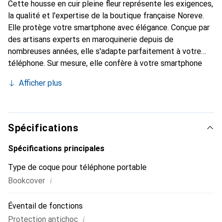
Cette housse en cuir pleine fleur représente les exigences,
la qualité et l'expertise de la boutique française Noreve.
Elle protège votre smartphone avec élégance. Conçue par
des artisans experts en maroquinerie depuis de
nombreuses années, elle s'adapte parfaitement à votre
téléphone. Sur mesure, elle confère à votre smartphone
une véritable seconde peau avec ses courbes délicates.
Afficher plus
Elle devient un accessoire chic et incontournable.
Reconnaître internationalement pour ses produits de
haute qualité, la marque Noreve est un choix sûr pour une
clientèle exigeante.
Spécifications
Spécifications principales
Type de coque pour téléphone portable
i
Bookcover
Éventail de fonctions
i
Protection antichoc