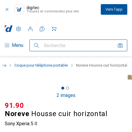
digitec
Vers l'app
Trouvez et commandez plus vite
Paramètres
Compte client
Listes de comparaison
Listes d'envies
Panier
Navigation par catégorie
Menu
Recherche
hone
Coque pour téléphone portable
Noreve Housse cuir horizontal
2 images
CHF
91.90
Noreve
Housse cuir horizontal
Sony Xperia 5 II