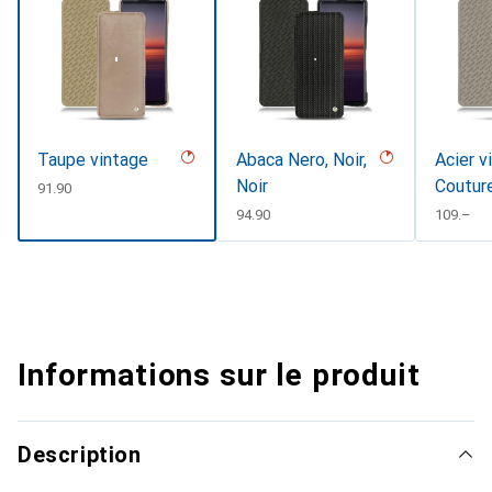
Taupe vintage
Abaca Nero, Noir,
Acier v
Noir
Coutur
CHF
91.90
CHF
94.90
CHF
109.–
Informations sur le produit
Description