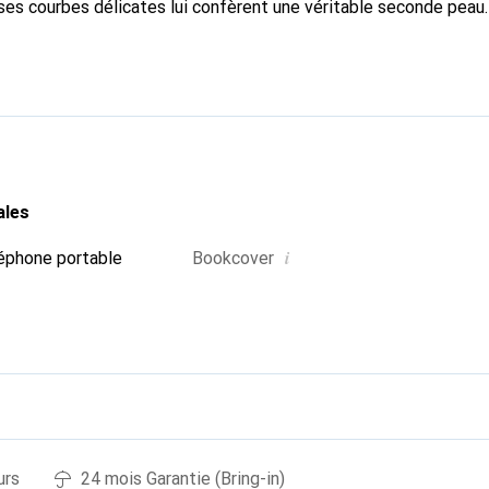
ses courbes délicates lui confèrent une véritable seconde peau.
dispensable pour votre smartphone. Reconnaître internationaleme
que Noreve est un choix fiable pour une clientèle exigeante.
ales
i
éphone portable
Bookcover
urs
24 mois Garantie (Bring-in)