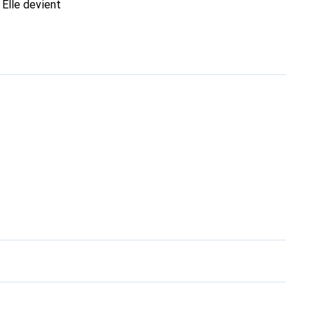
 Elle devient
nt pour ses produits