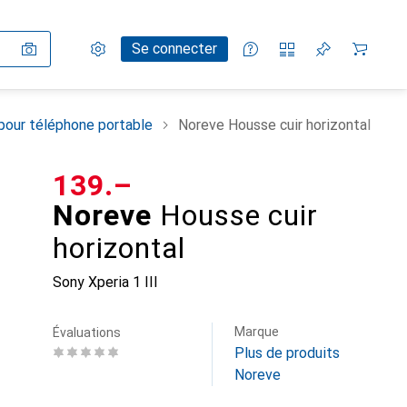
Paramètres
Compte client
Listes de comparaison
Listes d'envies
Panier
Se connecter
pour téléphone portable
Noreve Housse cuir horizontal
CHF
139.–
Noreve
Housse cuir
horizontal
Sony Xperia 1 III
Marque
Évaluations
Plus de produits
Noreve