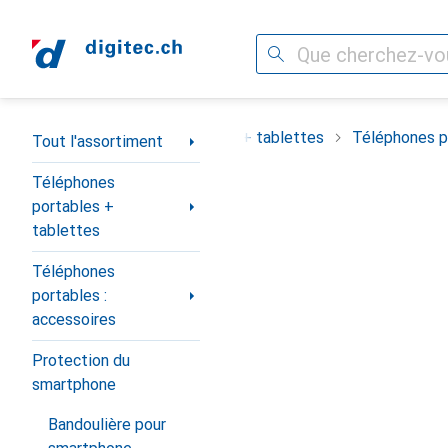
Recherche
Navigation par catégorie
ortiment
Téléphones portables + tablettes
Téléphones po
Tout l'assortiment
Téléphones
portables +
tablettes
Téléphones
portables :
accessoires
Protection du
smartphone
Bandoulière pour