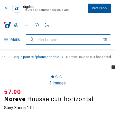
digitec
Vers l'app
Trouvez et commandez plus vite
Paramètres
Compte client
Listes de comparaison
Listes d'envies
Panier
Navigation par catégorie
Menu
Recherche
hone
Coque pour téléphone portable
Noreve Housse cuir horizontal
3 images
CHF
57.90
Noreve
Housse cuir horizontal
Sony Xperia 1 III