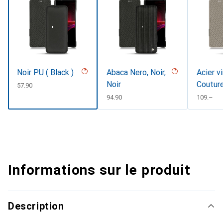
Noir PU ( Black )
Abaca Nero, Noir,
Acier v
Noir
Coutur
CHF
57.90
CHF
94.90
CHF
109.–
Informations sur le produit
Description