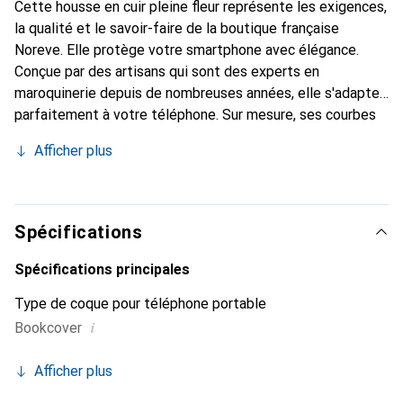
Cette housse en cuir pleine fleur représente les exigences,
la qualité et le savoir-faire de la boutique française
Noreve. Elle protège votre smartphone avec élégance.
Conçue par des artisans qui sont des experts en
maroquinerie depuis de nombreuses années, elle s'adapte
parfaitement à votre téléphone. Sur mesure, ses courbes
raffinées lui donnent une véritable seconde peau. Elle
Afficher plus
devient l'accessoire chic et indispensable pour votre
smartphone. Reconnaître internationalement pour ses
produits de haute qualité, la marque Noreve est un choix
sûr pour une clientèle exigeante.
Spécifications
Spécifications principales
Type de coque pour téléphone portable
i
Bookcover
Afficher plus