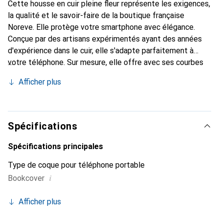
Cette housse en cuir pleine fleur représente les exigences,
la qualité et le savoir-faire de la boutique française
Noreve. Elle protège votre smartphone avec élégance.
Conçue par des artisans expérimentés ayant des années
d'expérience dans le cuir, elle s'adapte parfaitement à
votre téléphone. Sur mesure, elle offre avec ses courbes
délicates une véritable seconde peau. Elle devient un
Afficher plus
accessoire chic et indispensable pour votre smartphone.
Reconnaissable à l'international pour ses produits de haute
qualité, la marque Noreve est un choix fiable pour une
clientèle exigeante.
Spécifications
Spécifications principales
Type de coque pour téléphone portable
i
Bookcover
Afficher plus