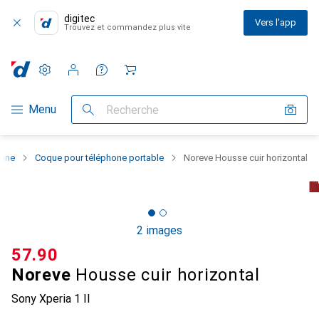
digitec
Vers l'app
Trouvez et commandez plus vite
Paramètres
Compte client
Listes de comparaison
Listes d'envies
Panier
Navigation par catégorie
Menu
Recherche
hone
Coque pour téléphone portable
Noreve Housse cuir horizontal
2 images
CHF
57.90
Noreve
Housse cuir horizontal
Sony Xperia 1 II