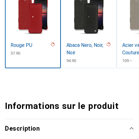
Rouge PU
Abaca Nero, Noir,
Acier v
Noir
Coutur
CHF
57.90
CHF
94.90
CHF
109.–
Informations sur le produit
Description