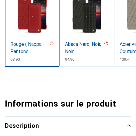
Rouge ( Nappa -
Abaca Nero, Noir,
Acier v
Pantone
Noir
Coutur
#d50032 )
CHF
68.90
CHF
94.90
CHF
109.–
Informations sur le produit
Description