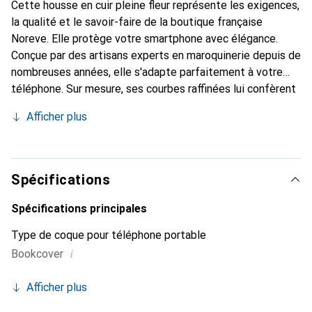
Cette housse en cuir pleine fleur représente les exigences,
la qualité et le savoir-faire de la boutique française
Noreve. Elle protège votre smartphone avec élégance.
Conçue par des artisans experts en maroquinerie depuis de
nombreuses années, elle s'adapte parfaitement à votre
téléphone. Sur mesure, ses courbes raffinées lui confèrent
une véritable seconde peau. Elle devient l'accessoire chic
Afficher plus
et indispensable de votre smartphone. Reconnaître
internationalement pour ses produits de haute qualité, la
marque Noreve est un choix sûr pour une clientèle
exigeante.
Spécifications
Spécifications principales
Type de coque pour téléphone portable
i
Bookcover
Afficher plus