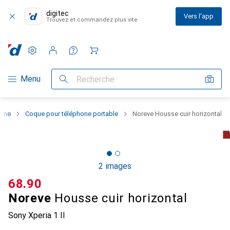
digitec
Vers l'app
Trouvez et commandez plus vite
Paramètres
Compte client
Listes de comparaison
Listes d'envies
Panier
Navigation par catégorie
Menu
Recherche
hone
Coque pour téléphone portable
Noreve Housse cuir horizontal
2 images
CHF
68.90
Noreve
Housse cuir horizontal
Sony Xperia 1 II