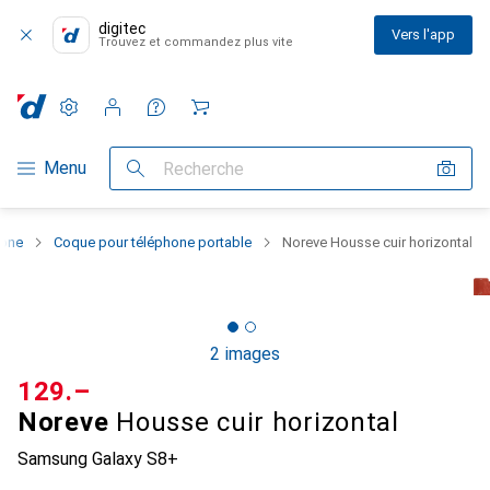
digitec
Vers l'app
Trouvez et commandez plus vite
Paramètres
Compte client
Listes de comparaison
Listes d'envies
Panier
Navigation par catégorie
Menu
Recherche
hone
Coque pour téléphone portable
Noreve Housse cuir horizontal
2 images
CHF
129.–
Noreve
Housse cuir horizontal
Samsung Galaxy S8+