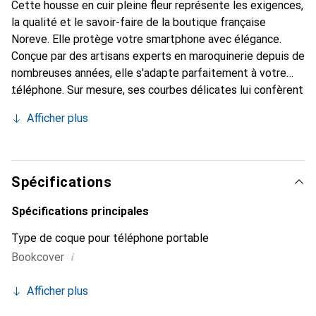
Cette housse en cuir pleine fleur représente les exigences,
la qualité et le savoir-faire de la boutique française
Noreve. Elle protège votre smartphone avec élégance.
Conçue par des artisans experts en maroquinerie depuis de
nombreuses années, elle s'adapte parfaitement à votre
téléphone. Sur mesure, ses courbes délicates lui confèrent
une véritable seconde peau. Elle devient l'accessoire chic
Afficher plus
et indispensable pour votre smartphone. Reconnaissable à
l'international pour ses produits de haute qualité, la
marque Noreve est un choix sûr pour une clientèle
exigeante.
Spécifications
Spécifications principales
Type de coque pour téléphone portable
i
Bookcover
Afficher plus