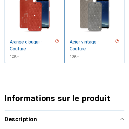
Arange clouqui -
Acier vintage -
Couture
Couture
CHF
129.–
CHF
109.–
Informations sur le produit
Description