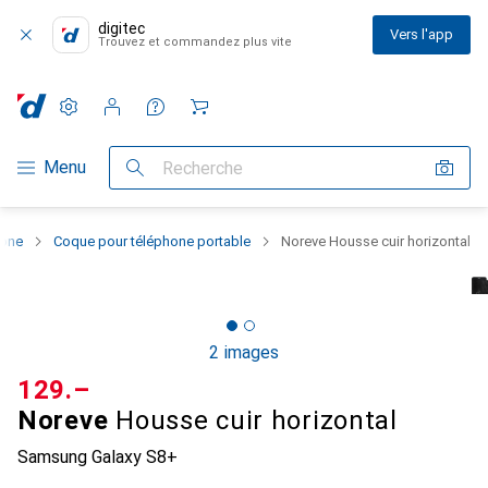
digitec
Vers l'app
Trouvez et commandez plus vite
Paramètres
Compte client
Listes de comparaison
Listes d'envies
Panier
Navigation par catégorie
Menu
Recherche
hone
Coque pour téléphone portable
Noreve Housse cuir horizontal
2 images
CHF
129.–
Noreve
Housse cuir horizontal
Samsung Galaxy S8+