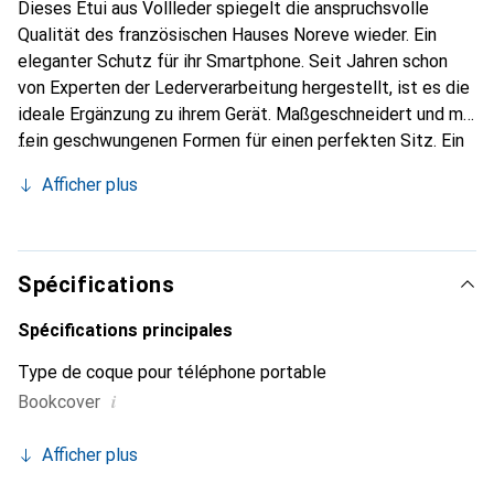
Dieses Etui aus Vollleder spiegelt die anspruchsvolle
Qualität des französischen Hauses Noreve wieder. Ein
eleganter Schutz für ihr Smartphone. Seit Jahren schon
von Experten der Lederverarbeitung hergestellt, ist es die
ideale Ergänzung zu ihrem Gerät. Maßgeschneidert und mit
fein geschwungenen Formen für einen perfekten Sitz. Ein
elegantes Accessoire und das ideale Gewand für ihr
Afficher plus
Smartphone. Die Marke Noreve ist international für seine
hochwertigen Produkte bekannt und ist stets eine gute
Wahl für den anspruchsvollen Kunden.
Spécifications
Spécifications principales
Type de coque pour téléphone portable
i
Bookcover
Afficher plus