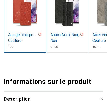
Arange clouqui -
Abaca Nero, Noir,
Acier vi
Couture
Noir
Couture
CHF
139.–
CHF
94.90
CHF
109.–
Informations sur le produit
Description