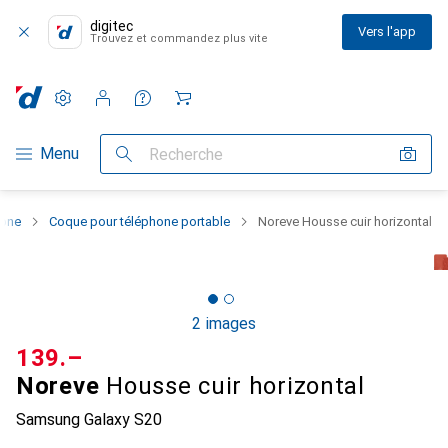
digitec
Vers l'app
Trouvez et commandez plus vite
Paramètres
Compte client
Listes de comparaison
Listes d'envies
Panier
Navigation par catégorie
Menu
Recherche
hone
Coque pour téléphone portable
Noreve Housse cuir horizontal
2 images
CHF
139.–
Noreve
Housse cuir horizontal
Samsung Galaxy S20