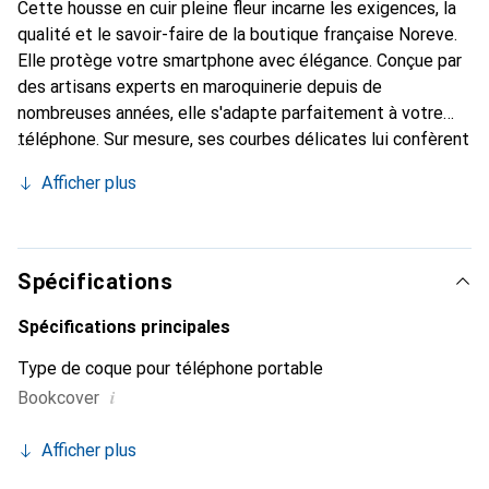
Cette housse en cuir pleine fleur incarne les exigences, la
qualité et le savoir-faire de la boutique française Noreve.
Elle protège votre smartphone avec élégance. Conçue par
des artisans experts en maroquinerie depuis de
nombreuses années, elle s'adapte parfaitement à votre
téléphone. Sur mesure, ses courbes délicates lui confèrent
une véritable seconde peau. Elle devient l'accessoire chic
Afficher plus
et indispensable pour votre smartphone. La marque
Noreve est reconnue internationalement pour ses produits
de haute qualité et constitue un choix sûr pour une
clientèle exigeante.
Spécifications
Spécifications principales
Type de coque pour téléphone portable
i
Bookcover
Afficher plus