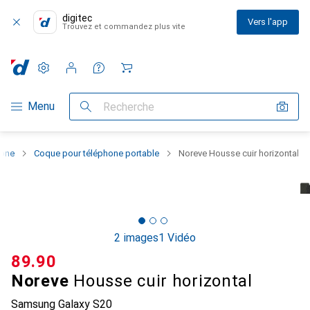
digitec
Vers l'app
Trouvez et commandez plus vite
Paramètres
Compte client
Listes de comparaison
Listes d'envies
Panier
Navigation par catégorie
Menu
Recherche
hone
Coque pour téléphone portable
Noreve Housse cuir horizontal
2 images
1 Vidéo
CHF
89.90
Noreve
Housse cuir horizontal
Samsung Galaxy S20