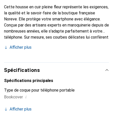
Cette housse en cuir pleine fleur représente les exigences,
la qualité et le savoir-faire de la boutique française
Noreve. Elle protège votre smartphone avec élégance.
Conçue par des artisans experts en maroquinerie depuis de
nombreuses années, elle s'adapte parfaitement à votre
téléphone. Sur mesure, ses courbes délicates lui confèrent
une véritable seconde peau. Elle devient l'accessoire chic
Afficher plus
et indispensable de votre smartphone. Reconnaître
internationalement pour ses produits de haute qualité, la
marque Noreve est un choix sûr pour une clientèle
exigeante.
Spécifications
Spécifications principales
Type de coque pour téléphone portable
i
Bookcover
Afficher plus