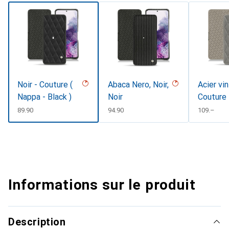
Noir - Couture (
Abaca Nero, Noir,
Acier vi
Nappa - Black )
Noir
Couture
CHF
89.90
CHF
94.90
CHF
109.–
Informations sur le produit
Description