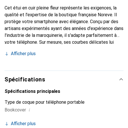
Cet étui en cuir pleine fleur représente les exigences, la
qualité et l'expertise de la boutique française Noreve. Il
protège votre smartphone avec élégance. Conçu par des
artisans expérimentés ayant des années d'expérience dans
l'industrie de la maroquinerie, il s'adapte parfaitement à
votre téléphone. Sur mesure, ses courbes délicates lui
confèrent une véritable seconde peau. Il devient un
Afficher plus
accessoire chic et indispensable pour votre smartphone.
Reconnaît internationalement pour ses produits de haute
qualité, la marque Noreve est un choix fiable pour une
clientèle exigeante.
Spécifications
Spécifications principales
Type de coque pour téléphone portable
i
Bookcover
Afficher plus