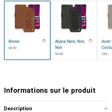
Brown
Abaca Nero, Noir,
Acier 
Noir
Coutu
CHF
68.90
CHF
94.90
CHF
109.–
Informations sur le produit
Description