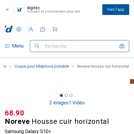
digitec
Vers l'app
Trouvez et commandez plus vite
Paramètres
Compte client
Listes de comparaison
Listes d'envies
Panier
Navigation par catégorie
Menu
Recherche
hone
Coque pour téléphone portable
Noreve Housse cuir horizontal
2 images
1 Vidéo
CHF
68.90
Noreve
Housse cuir horizontal
Samsung Galaxy S10+