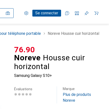
Paramètres
Compte client
Listes de comparaison
Listes d'envies
Panier
Se connecter
pour téléphone portable
Noreve Housse cuir horizontal
CHF
76.90
Noreve
Housse cuir
horizontal
Samsung Galaxy S10+
Marque
Évaluations
Plus de produits
Noreve