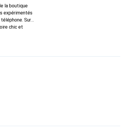
de la boutique
ns expérimentés
 téléphone. Sur
oire chic et
nt pour ses produits