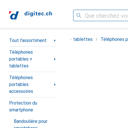
Recherche
Navigation par catégorie
ortiment
Téléphones portables + tablettes
Téléphones po
Tout l'assortiment
Téléphones
portables +
tablettes
Téléphones
portables :
accessoires
Protection du
smartphone
Bandoulière pour