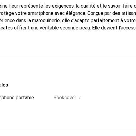
ine fleur représente les exigences, la qualité et le savoir-faire 
 protège votre smartphone avec élégance. Conçue par des artisa
rience dans la maroquinerie, elle s'adapte parfaitement à votre
icates offrent une véritable seconde peau. Elle devient l'access
re smartphone. La marque Noreve est reconnue internationaleme
titue un choix fiable pour une clientèle exigeante.
ales
i
éphone portable
Bookcover