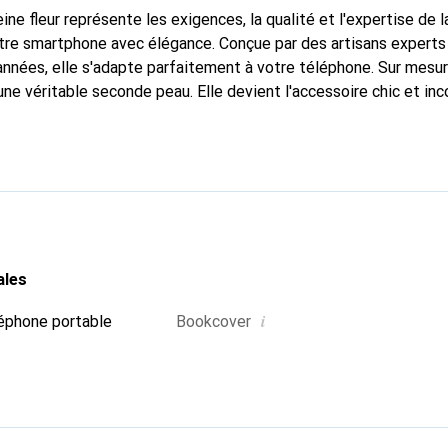
ine fleur représente les exigences, la qualité et l'expertise de 
tre smartphone avec élégance. Conçue par des artisans experts
nnées, elle s'adapte parfaitement à votre téléphone. Sur mesur
une véritable seconde peau. Elle devient l'accessoire chic et in
 internationalement pour ses produits de haute qualité, la mar
tèle exigeante.
ales
i
éphone portable
Bookcover