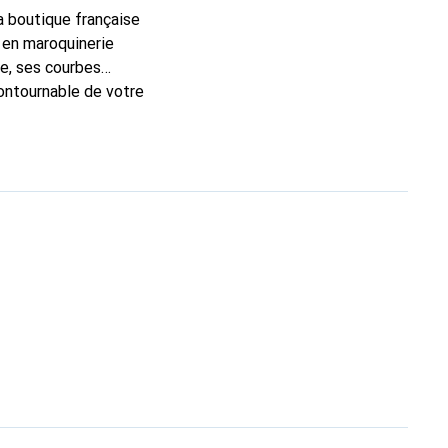
la boutique française
 en maroquinerie
e, ses courbes
contournable de votre
que Noreve est un