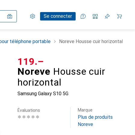
Paramètres
Compte client
Listes de comparaison
Listes d'envies
Panier
Se connecter
pour téléphone portable
Noreve Housse cuir horizontal
CHF
119.–
Noreve
Housse cuir
horizontal
Samsung Galaxy S10 5G
Marque
Évaluations
Plus de produits
Noreve