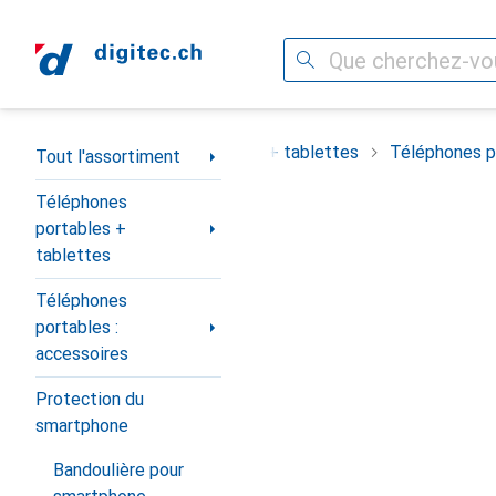
Recherche
Navigation par catégorie
ortiment
Téléphones portables + tablettes
Téléphones po
Tout l'assortiment
Téléphones
portables +
tablettes
Téléphones
portables :
accessoires
Protection du
smartphone
Bandoulière pour