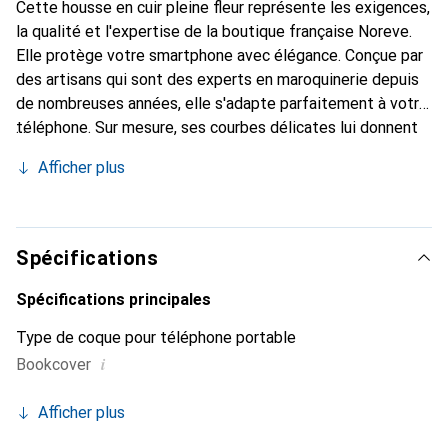
Cette housse en cuir pleine fleur représente les exigences,
la qualité et l'expertise de la boutique française Noreve.
Elle protège votre smartphone avec élégance. Conçue par
des artisans qui sont des experts en maroquinerie depuis
de nombreuses années, elle s'adapte parfaitement à votre
téléphone. Sur mesure, ses courbes délicates lui donnent
une véritable seconde peau. Elle devient l'accessoire chic
Afficher plus
et indispensable pour votre smartphone. Reconnaître
internationalement pour ses produits de haute qualité, la
marque Noreve est un choix sûr pour une clientèle
exigeante.
Spécifications
Spécifications principales
Type de coque pour téléphone portable
i
Bookcover
Afficher plus