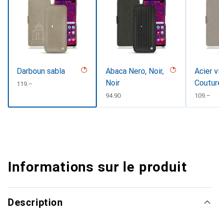
Darboun sabla
Abaca Nero, Noir,
Acier v
Noir
Coutur
CHF
119.–
CHF
94.90
CHF
109.–
Informations sur le produit
Description