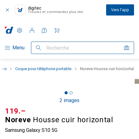
digitec
Vers l'app
Trouvez et commandez plus vite
Paramètres
Compte client
Listes de comparaison
Listes d'envies
Panier
Navigation par catégorie
Menu
Recherche
hone
Coque pour téléphone portable
Noreve Housse cuir horizontal
2 images
CHF
119.–
Noreve
Housse cuir horizontal
Samsung Galaxy S10 5G