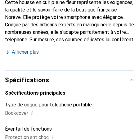
Cette housse en cuir pleine fleur représente les exigences,
la qualité et le savoir-faire de la boutique française
Noreve. Elle protège votre smartphone avec élégance.
Conçue par des artisans experts en maroquinerie depuis de
nombreuses années, elle s'adapte parfaitement à votre
téléphone. Sur mesure, ses courbes délicates lui confèrent
une véritable seconde peau. Elle devient l'accessoire chic
Afficher plus
et indispensable pour votre smartphone. Reconnaître
internationalement pour ses produits de haute qualité, la
marque Noreve est un choix sûr pour une clientèle
exigeante.
Spécifications
Spécifications principales
Type de coque pour téléphone portable
i
Bookcover
Éventail de fonctions
i
Protection antichoc