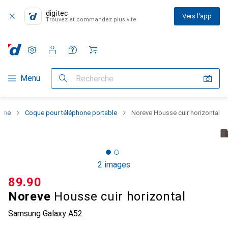
digitec
Vers l'app
Trouvez et commandez plus vite
Paramètres
Compte client
Listes de comparaison
Listes d'envies
Panier
Navigation par catégorie
Menu
Recherche
hone
Coque pour téléphone portable
Noreve Housse cuir horizontal
2 images
CHF
89.90
Noreve
Housse cuir horizontal
Samsung Galaxy A52