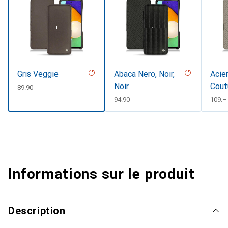
Gris Veggie
Abaca Nero, Noir,
Acier
Noir
Cout
CHF
89.90
CHF
94.90
CHF
109.–
Informations sur le produit
Description