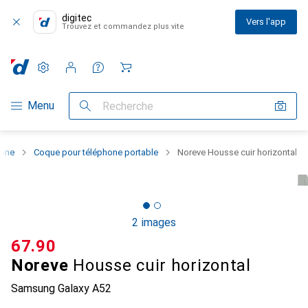
digitec
Vers l'app
Trouvez et commandez plus vite
Paramètres
Compte client
Listes de comparaison
Listes d'envies
Panier
Navigation par catégorie
Menu
Recherche
hone
Coque pour téléphone portable
Noreve Housse cuir horizontal
2 images
CHF
67.90
Noreve
Housse cuir horizontal
Samsung Galaxy A52