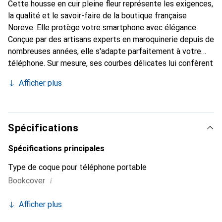
Cette housse en cuir pleine fleur représente les exigences,
la qualité et le savoir-faire de la boutique française
Noreve. Elle protège votre smartphone avec élégance.
Conçue par des artisans experts en maroquinerie depuis de
nombreuses années, elle s'adapte parfaitement à votre
téléphone. Sur mesure, ses courbes délicates lui confèrent
une véritable seconde peau. Elle devient l'accessoire chic
Afficher plus
et indispensable de votre smartphone. Reconnu
internationalement pour ses produits de haute qualité, la
marque Noreve est un choix sûr pour une clientèle
exigeante.
Spécifications
Spécifications principales
Type de coque pour téléphone portable
i
Bookcover
Afficher plus