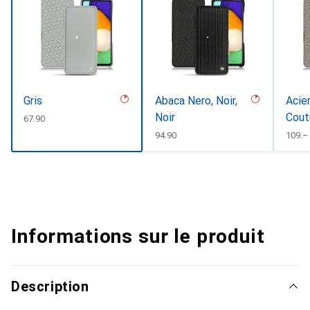
Gris
Abaca Nero, Noir,
Acier
Noir
Cout
CHF
67.90
CHF
94.90
CHF
109.–
Informations sur le produit
Description