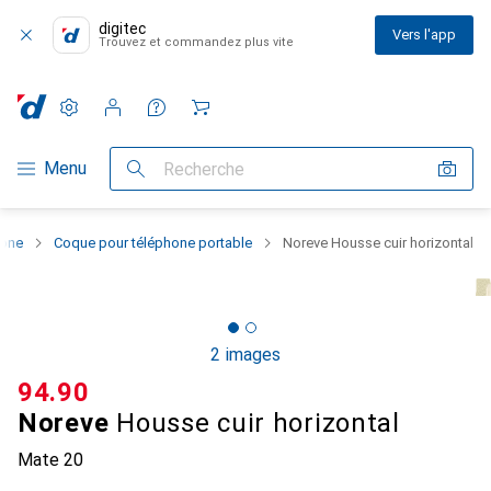
digitec
Vers l'app
Trouvez et commandez plus vite
Paramètres
Compte client
Listes de comparaison
Listes d'envies
Panier
Navigation par catégorie
Menu
Recherche
hone
Coque pour téléphone portable
Noreve Housse cuir horizontal
2 images
CHF
94.90
Noreve
Housse cuir horizontal
Mate 20