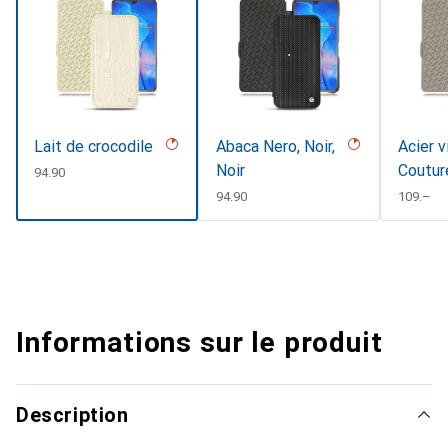
Lait de crocodile
Abaca Nero, Noir,
Acier v
Noir
Coutur
CHF
94.90
CHF
94.90
CHF
109.–
Informations sur le produit
Description