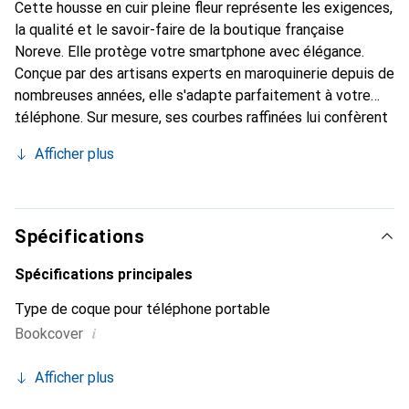
Cette housse en cuir pleine fleur représente les exigences,
la qualité et le savoir-faire de la boutique française
Noreve. Elle protège votre smartphone avec élégance.
Conçue par des artisans experts en maroquinerie depuis de
nombreuses années, elle s'adapte parfaitement à votre
téléphone. Sur mesure, ses courbes raffinées lui confèrent
une véritable seconde peau. Elle devient l'accessoire chic
Afficher plus
et indispensable de votre smartphone. Reconnaître
internationalement pour ses produits de haute qualité, la
marque Noreve est un choix sûr pour une clientèle
exigeante.
Spécifications
Spécifications principales
Type de coque pour téléphone portable
i
Bookcover
Afficher plus