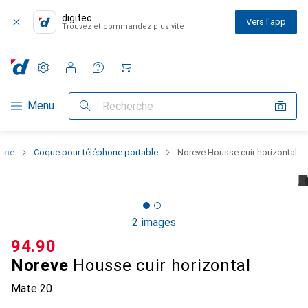
digitec
Vers l'app
Trouvez et commandez plus vite
Paramètres
Compte client
Listes de comparaison
Listes d'envies
Panier
Navigation par catégorie
Menu
Recherche
hone
Coque pour téléphone portable
Noreve Housse cuir horizontal
2 images
CHF
94.90
Noreve
Housse cuir horizontal
Mate 20