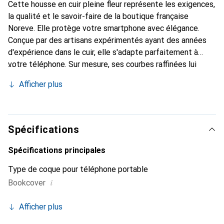
Cette housse en cuir pleine fleur représente les exigences,
la qualité et le savoir-faire de la boutique française
Noreve. Elle protège votre smartphone avec élégance.
Conçue par des artisans expérimentés ayant des années
d'expérience dans le cuir, elle s'adapte parfaitement à
votre téléphone. Sur mesure, ses courbes raffinées lui
donnent une véritable seconde peau. Elle devient
Afficher plus
l'accessoire chic et indispensable pour votre smartphone.
Reconnaître internationalement pour ses produits de
haute qualité, la marque Noreve est un choix fiable pour
une clientèle exigeante.
Spécifications
Spécifications principales
Type de coque pour téléphone portable
i
Bookcover
Afficher plus