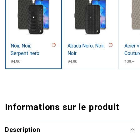
Noir, Noir,
Abaca Nero, Noir,
Acier v
Serpent nero
Noir
Coutur
CHF
94.90
CHF
94.90
CHF
109.–
Informations sur le produit
Description