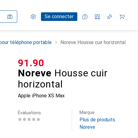
Paramètres
Compte client
Listes de comparaison
Listes d'envies
Panier
Se connecter
pour téléphone portable
Noreve Housse cuir horizontal
CHF
91.90
Noreve
Housse cuir
horizontal
Apple iPhone XS Max
Marque
Évaluations
Plus de produits
Noreve