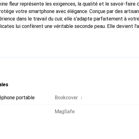
ine fleur représente les exigences, la qualité et le savoir-faire 
 protège votre smartphone avec élégance. Conçue par des artisa
ience dans le travail du cuir, elle s'adapte parfaitement à votr
icates lui confèrent une véritable seconde peau. Elle devient l'
re smartphone. La marque Noreve est reconnue internationaleme
titue un choix fiable pour une clientèle exigeante.
ales
i
éphone portable
Bookcover
MagSafe