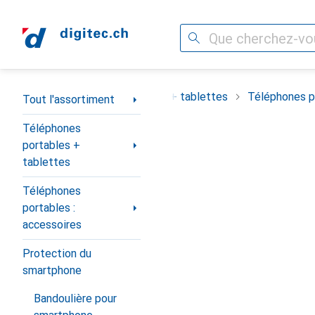
Recherche
Navigation par catégorie
ortiment
Téléphones portables + tablettes
Téléphones po
Tout l'assortiment
Téléphones
portables +
tablettes
Téléphones
portables :
accessoires
Protection du
smartphone
Bandoulière pour