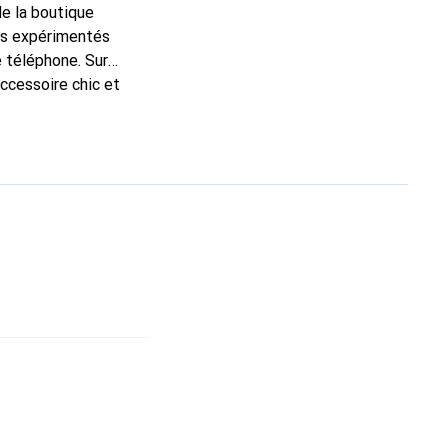
de la boutique
ns expérimentés
e téléphone. Sur
accessoire chic et
nt pour ses produits