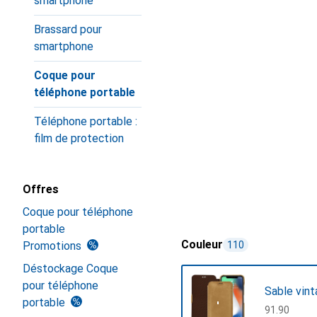
smartphone
Brassard pour
smartphone
Coque pour
téléphone portable
Téléphone portable :
film de protection
Offres
Coque pour téléphone
portable
Couleur
Promotions
110
Déstockage Coque
pour téléphone
Sable vin
portable
CHF
91.90