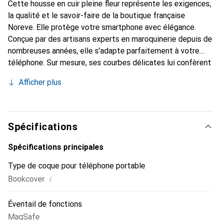
Cette housse en cuir pleine fleur représente les exigences,
la qualité et le savoir-faire de la boutique française
Noreve. Elle protège votre smartphone avec élégance.
Conçue par des artisans experts en maroquinerie depuis de
nombreuses années, elle s'adapte parfaitement à votre
téléphone. Sur mesure, ses courbes délicates lui confèrent
une véritable seconde peau. Elle devient l'accessoire chic
Afficher plus
et indispensable de votre smartphone. Reconnaître
internationalement pour ses produits de haute qualité, la
marque Noreve est un choix sûr pour une clientèle
exigeante.
Spécifications
Spécifications principales
Type de coque pour téléphone portable
i
Bookcover
Éventail de fonctions
MagSafe