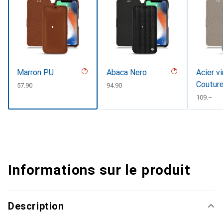
Marron PU
Abaca Nero
Acier v
Coutur
CHF
57.90
CHF
94.90
CHF
109.–
Informations sur le produit
Description