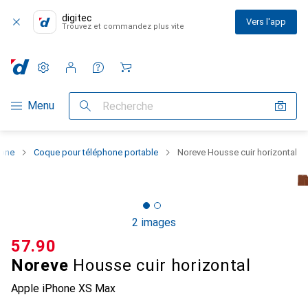
digitec
Vers l'app
Trouvez et commandez plus vite
Paramètres
Compte client
Listes de comparaison
Listes d'envies
Panier
Navigation par catégorie
Menu
Recherche
hone
Coque pour téléphone portable
Noreve Housse cuir horizontal
2 images
CHF
57.90
Noreve
Housse cuir horizontal
Apple iPhone XS Max