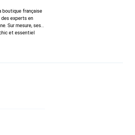
la boutique française
t des experts en
ne. Sur mesure, ses
chic et essentiel
ité, la marque