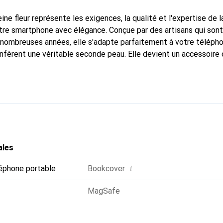
ine fleur représente les exigences, la qualité et l'expertise de 
tre smartphone avec élégance. Conçue par des artisans qui son
nombreuses années, elle s'adapte parfaitement à votre télépho
onfèrent une véritable seconde peau. Elle devient un accessoire 
Reconnaître internationalement pour ses produits de haute qual
 pour une clientèle exigeante.
ales
i
éphone portable
Bookcover
MagSafe