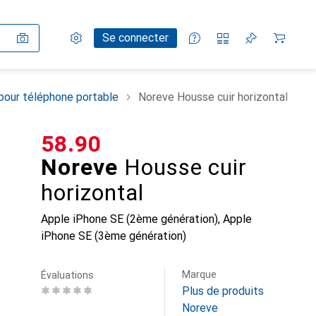
Paramètres
Compte client
Listes de comparaison
Listes d'envies
Panier
Se connecter
pour téléphone portable
Noreve Housse cuir horizontal
CHF
58.90
Noreve
Housse cuir
horizontal
Apple iPhone SE (2ème génération), Apple
iPhone SE (3ème génération)
Marque
Évaluations
Plus de produits
Noreve