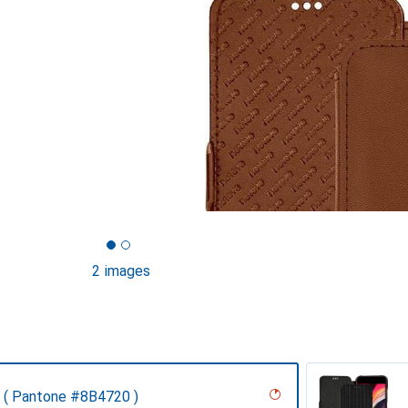
2 images
 ( Pantone #8B4720 )