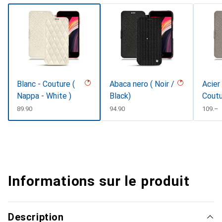
Blanc - Couture (
Abaca nero ( Noir /
Acier
Nappa - White )
Black)
Cout
CHF
89.90
CHF
94.90
CHF
109.–
Informations sur le produit
Description