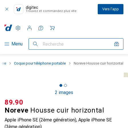
digitec
Vers l'app
Trouvez et commandez plus vite
Paramètres
Compte client
Listes de comparaison
Listes d'envies
Panier
Navigation par catégorie
Menu
Recherche
hone
Coque pour téléphone portable
Noreve Housse cuir horizontal
2 images
CHF
89.90
Noreve
Housse cuir horizontal
Apple iPhone SE (2ème génération), Apple iPhone SE
(3ème génération)