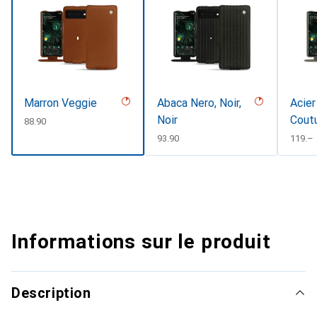
Marron Veggie
Abaca Nero, Noir,
Acier
Noir
Cout
CHF
88.90
CHF
93.90
CHF
119.–
Informations sur le produit
Description