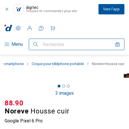
digitec
Vers l'app
Trouvez et commandez plus vite
Paramètres
Compte client
Listes de comparaison
Listes d'envies
Panier
Navigation par catégorie
Menu
Recherche
 du smartphone
Coque pour téléphone portable
Noreve Housse cuir
3 images
CHF
88.90
Noreve
Housse cuir
Google Pixel 6 Pro